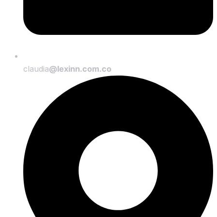
claudia
@lexinn.com.co