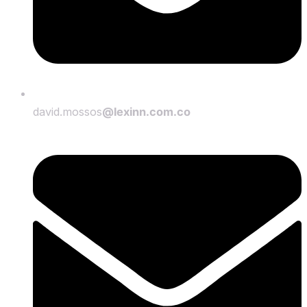
david.mossos
@lexinn.com.co