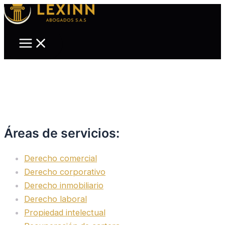
Main
Ir
Menu
al
contenido
Áreas de servicios:
Derecho comercial
Derecho corporativo
Derecho inmobiliario
Derecho laboral
Propiedad intelectual