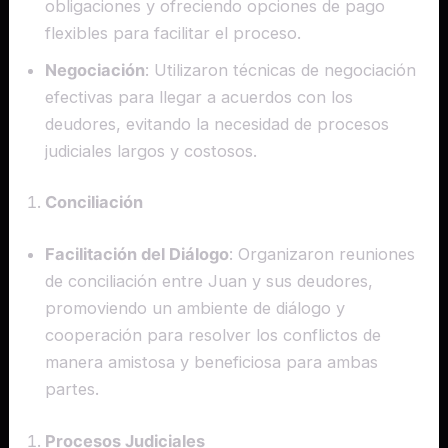
obligaciones y ofreciendo opciones de pago
flexibles para facilitar el proceso.
Negociación
: Utilizaron técnicas de negociación
efectivas para llegar a acuerdos con los
deudores, evitando la necesidad de procesos
judiciales largos y costosos.
Conciliación
Facilitación del Diálogo
: Organizaron reuniones
de conciliación entre Juan y sus deudores,
promoviendo un ambiente de diálogo y
cooperación para resolver los conflictos de
manera amistosa y beneficiosa para ambas
partes.
Procesos Judiciales