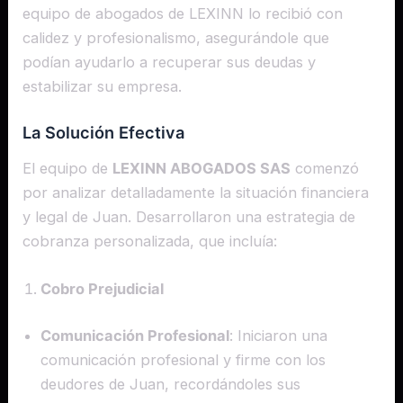
equipo de abogados de LEXINN lo recibió con
calidez y profesionalismo, asegurándole que
podían ayudarlo a recuperar sus deudas y
estabilizar su empresa.
La Solución Efectiva
El equipo de
LEXINN ABOGADOS SAS
comenzó
por analizar detalladamente la situación financiera
y legal de Juan. Desarrollaron una estrategia de
cobranza personalizada, que incluía:
Cobro Prejudicial
Comunicación Profesional
: Iniciaron una
comunicación profesional y firme con los
deudores de Juan, recordándoles sus