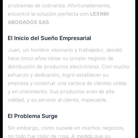
problemas de cobranza. Afortunadamente,
encontró la solución perfecta con
LEXINN
ABOGADOS SAS
.
El Inicio del Sueño Empresarial
Juan, un hombre visionario y trabajador, decidió
hace cinco años iniciar su propio negocio de
distribución de productos electrónicos. Con mucho
esfuerzo y dedicación, logró establecer su
empresa y construir una cartera de clientes sólida
y en crecimiento. Sus productos eran de alta
calidad, y su servicio al cliente, impecable.
El Problema Surge
Sin embargo, como sucede en muchos negocios,
no todo fue color de rosa. A medida que su