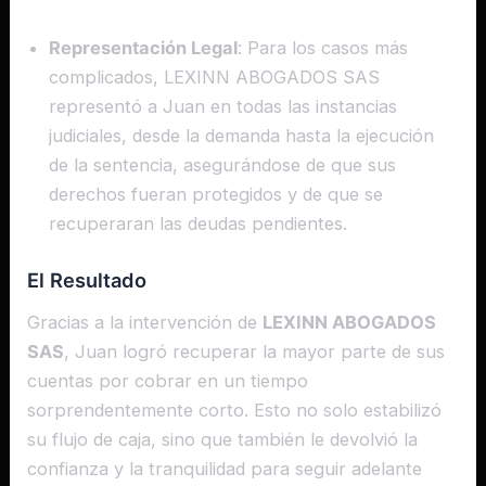
Representación Legal
: Para los casos más
complicados, LEXINN ABOGADOS SAS
representó a Juan en todas las instancias
judiciales, desde la demanda hasta la ejecución
de la sentencia, asegurándose de que sus
derechos fueran protegidos y de que se
recuperaran las deudas pendientes.
El Resultado
Gracias a la intervención de
LEXINN ABOGADOS
SAS
, Juan logró recuperar la mayor parte de sus
cuentas por cobrar en un tiempo
sorprendentemente corto. Esto no solo estabilizó
su flujo de caja, sino que también le devolvió la
confianza y la tranquilidad para seguir adelante