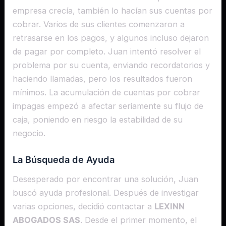
empresa crecía, también lo hacían sus cuentas por
cobrar. Varios de sus clientes comenzaron a
retrasarse en los pagos, y algunos incluso dejaron
de pagar por completo. Juan intentó resolver el
problema por su cuenta, enviando recordatorios y
haciendo llamadas, pero los resultados fueron
mínimos. La acumulación de cuentas por cobrar
impagas empezó a afectar seriamente su flujo de
caja, poniendo en riesgo la estabilidad de su
negocio.
La Búsqueda de Ayuda
Desesperado por encontrar una solución, Juan
buscó ayuda profesional. Después de investigar
varias opciones, decidió contactar a
LEXINN
ABOGADOS SAS
. Desde el primer momento, el