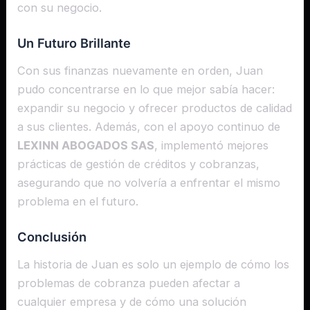
con su negocio.
Un Futuro Brillante
Con sus finanzas nuevamente en orden, Juan
pudo concentrarse en lo que mejor sabía hacer:
expandir su negocio y ofrecer productos de calidad
a sus clientes. Además, con el apoyo continuo de
LEXINN ABOGADOS SAS
, implementó mejores
prácticas de gestión de créditos y cobranzas,
asegurando que no volvería a enfrentar el mismo
problema en el futuro.
Conclusión
La historia de Juan es solo un ejemplo de cómo los
problemas de cobranza pueden afectar a
cualquier empresa y de cómo una solución